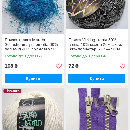
Пряжа-травка Marabu
Пряжа Vicking Італія 30%
Schachenmayr nomotta 60%
вовна 10% мохер 26% акрил
поліамід 40% поліестер 50
34% поліестер 50 г — 50 м
г-80 м Спиці 6-7 мм різні
спиці 6-7 мм колір меланж
Готово до відправки
Готово до відправки
кольори
108
72
₴
₴
Купити
Купити
Новинка