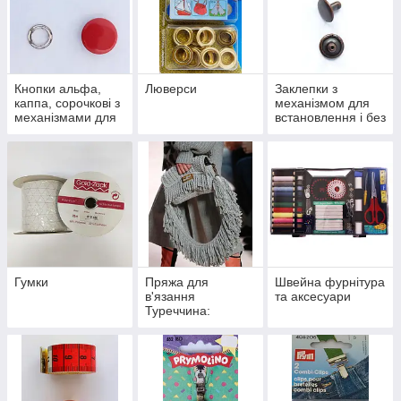
Кнопки альфа,
Люверси
Заклепки з
каппа, сорочкові з
механізмом для
механізмами для
встановлення і без
установки і без, в
наборах та
поштучно
Гумки
Пряжа для
Швейна фурнітура
в'язання
та аксесуари
Туреччина:
Himalaya, Fibra
Natura, Nazlı Gelin,
Bonito, Madame
Tricote, Nako