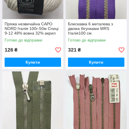
Пряжа незвичайна CAPO
Блискавка 6 металева з
NORD Італія 100г-50м Спиці
двома бігунками MRS
9-12 48% вовна 32% акрил
Італія100 см
20% поліестер різні кольори
Готово до відправки
Готово до відправки
126
321
₴
₴
Купити
Купити