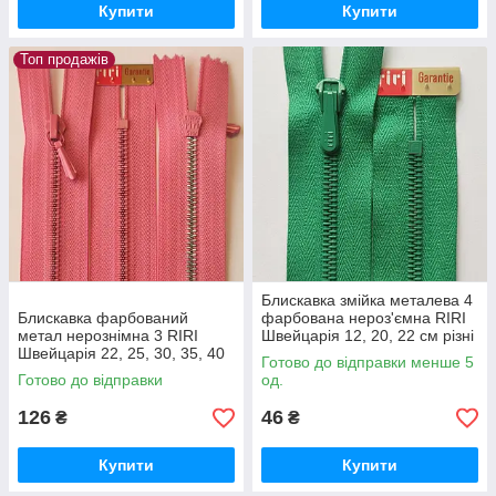
Купити
Купити
Топ продажів
Блискавка змійка металева 4
Блискавка фарбований
фарбована нероз'ємна RIRI
метал нерознімна 3 RIRI
Швейцарія 12, 20, 22 см різні
Швейцарія 22, 25, 30, 35, 40
кольори
Готово до відправки менше 5
різні кольори
Готово до відправки
од.
126
46
₴
₴
Купити
Купити