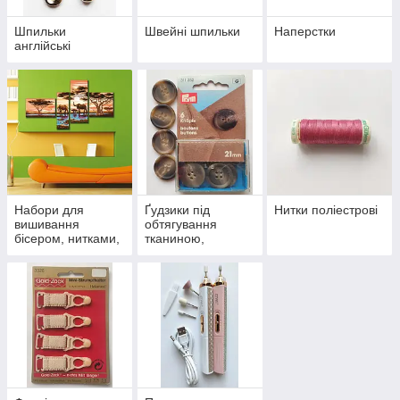
Шпильки
Швейні шпильки
Наперстки
англійські
Набори для
Ґудзики під
Нитки поліестрові
вишивання
обтягування
бісером, нитками,
тканиною,
схеми, листівки
сорочкові, для
одягу, дитячі та
білизняні