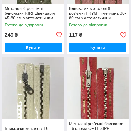
Металеві 6 рознімні
Блискавки металеві 6
блискавки RIRI Швейцарія
роз'ємні PRYM Німеччина 30-
45-80 см з автоматичним
80 см з автоматичним
фіксатором різні кольори
фіксатором різні кольори
Готово до відправки
Готово до відправки
249
117
₴
₴
Купити
Купити
Металеві роз'ємні блискавки
Блискавки металеві Т6
Т6 фірми OPTI, ZIPP