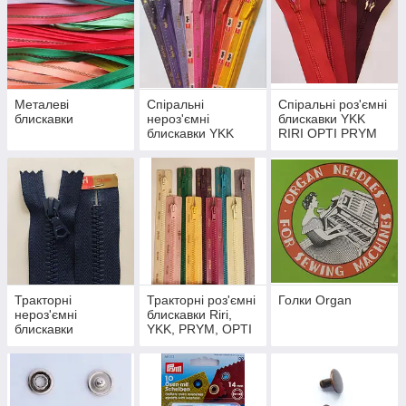
Металеві
Спіральні
Спіральні роз'ємні
блискавки
нероз'ємні
блискавки YKK
блискавки YKK
RIRI OPTI PRYM
RIRI OPTI PRYM
COSE Ri-Zip
COSE
Тракторні
Тракторні роз'ємні
Голки Organ
нероз'ємні
блискавки Riri,
блискавки
YKK, PRYM, OPTI