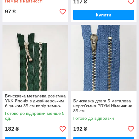
Немає в наявності
117
₴
97
₴
Купити
Блискавка металева роз'ємна
YKK Японія з дизайнерським
Блискавка довга 5 металева
бігунком 35 см колір темно-
нероз'ємна PRYM Німеччина
зелений
85 см
Готово до відправки менше 5
од.
Готово до відправки
182
192
₴
₴