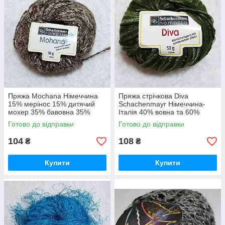
Пряжа Mochana Німеччина
Пряжа стрічкова Diva
15% мерінос 15% дитячий
Schachenmayr Німеччина-
мохер 35% бавовна 35%
Італія 40% вовна та 60%
поліамід різні кольори
поліамід ширина 8мм 50
Готово до відправки
Готово до відправки
твідовий ефект 50 г -100 м
г-120 м Спиці 5-6 мм
104
108
₴
₴
Купити
Купити