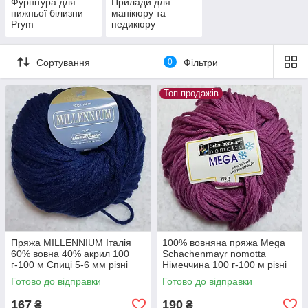
Фурнітура для
Прилади для
нижньої білизни
манікюру та
Prym
педикюру
Сортування
0
Фільтри
Топ продажів
Пряжа MILLENNIUM Італія
100% вовняна пряжа Mega
60% вовна 40% акрил 100
Schachenmayr nomotta
г-100 м Спиці 5-6 мм різні
Німеччина 100 г-100 м різні
кольори
кольори Бузковий спиці 6-7
Готово до відправки
Готово до відправки
мм
167
190
₴
₴