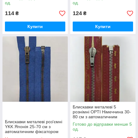
од.
од.
114
124
₴
₴
Купити
Купити
Блискавки металеві 5
рознімні OPTI Німеччина 30-
80 см з автоматичним
Блискавки металеві роз'ємні
фіксатором різні кольори
Готово до відправки менше 5
YKK Японія 25-70 см з
од.
автоматичним фіксатором
різні кольори