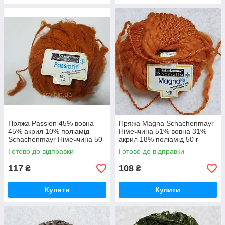
Пряжа Passion 45% вовна
Пряжа Magna Schachenmayr
45% акрил 10% поліамід
Німеччина 51% вовна 31%
Schachenmayr Німеччина 50
акрил 18% поліамід 50 г —
г-70 м Спиці 4,5-5,5 мм різні
35 м колір Жовтогарячий
Готово до відправки
Готово до відправки
кольори
Спиці 10-12 мм
117
108
₴
₴
Купити
Купити