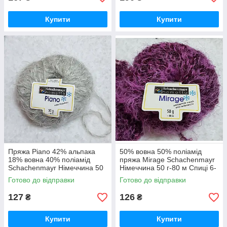
Купити
Купити
Пряжа Piano 42% альпака
50% вовна 50% поліамід
18% вовна 40% поліамід
пряжа Mirage Schachenmayr
Schachenmayr Німеччина 50
Німеччина 50 г-80 м Спиці 6-
г-80 м різні кольори Спиці 6-7
7 мм, різні кольори
Готово до відправки
Готово до відправки
мм
127
126
₴
₴
Купити
Купити