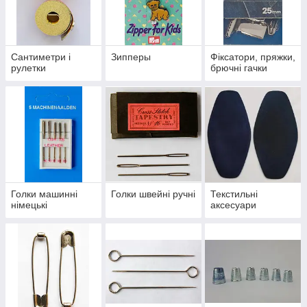
Сантиметри і
Зипперы
Фіксатори, пряжки,
рулетки
брючні гачки
Голки машинні
Голки швейні ручні
Текстильні
німецькі
аксесуари