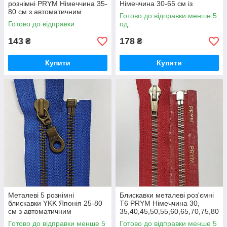
рознімні PRYM Німеччина 35-
Німеччина 30-65 см із
80 см з автоматичним
фіксатором колір Червоний
Готово до відправки менше 5
фіксатором різні кольори
Готово до відправки
од.
143
178
₴
₴
Купити
Купити
Металеві 5 рознімні
Блискавки металеві роз'ємні
блискавки YKK Японія 25-80
Т6 PRYM Німеччина 30,
см з автоматичним
35,40,45,50,55,60,65,70,75,80
фіксатором різні кольори
см різні кольори
Готово до відправки менше 5
Готово до відправки менше 5