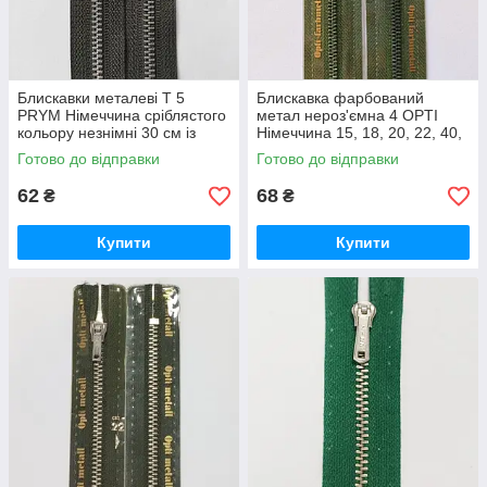
Блискавки металеві Т 5
Блискавка фарбований
PRYM Німеччина сріблястого
метал нероз'ємна 4 OPTI
кольору незнімні 30 см із
Німеччина 15, 18, 20, 22, 40,
фіксатором колір темний хакі
55 см різні кольори
Готово до відправки
Готово до відправки
62
68
₴
₴
Купити
Купити