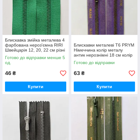
Блискавка змійка металева 4
фарбована нероз'ємна RIRI
Блискавки металеві Т6 PRYM
Швейцарія 12, 20, 22 см різні
Німеччина колір металу
кольори
антик нерознімні 18 см колір
Готово до відправки менше 5
тканини фіолетовий
од.
Готово до відправки
46
63
₴
₴
Купити
Купити