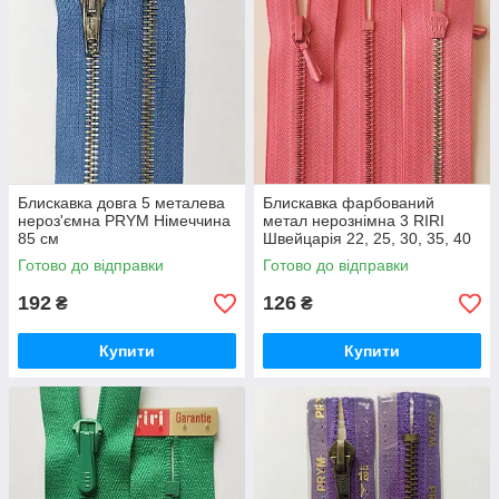
Блискавка довга 5 металева
Блискавка фарбований
нероз'ємна PRYM Німеччина
метал нерознімна 3 RIRI
85 см
Швейцарія 22, 25, 30, 35, 40
різні кольори
Готово до відправки
Готово до відправки
192
126
₴
₴
Купити
Купити