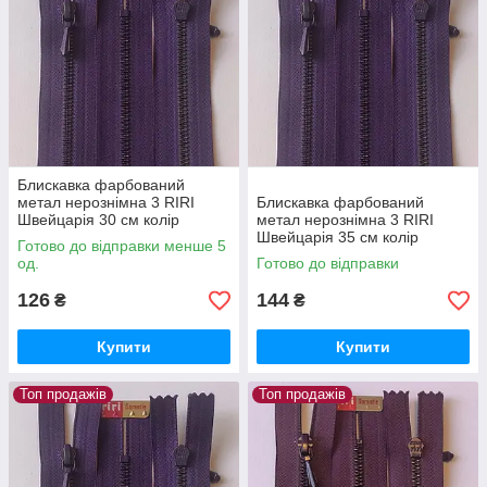
Блискавка фарбований
метал нерознімна 3 RIRI
Блискавка фарбований
Швейцарія 30 см колір
метал нерознімна 3 RIRI
Темно-фіолетовий
Швейцарія 35 см колір
Готово до відправки менше 5
Темно-фіолетовий
од.
Готово до відправки
126
144
₴
₴
Купити
Купити
Топ продажів
Топ продажів