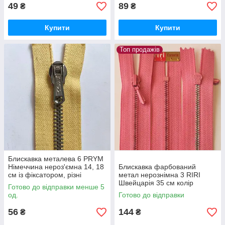
49
89
₴
₴
Купити
Купити
Топ продажів
Блискавка металева 6 PRYM
Німеччина нероз'ємна 14, 18
Блискавка фарбований
см із фіксатором, різні
метал нерознімна 3 RIRI
кольори, колір Жовтий
Швейцарія 35 см колір
Готово до відправки менше 5
Рожевий
од.
Готово до відправки
56
144
₴
₴