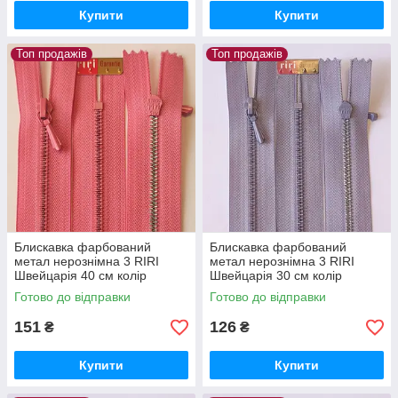
Купити
Купити
Топ продажів
Топ продажів
Блискавка фарбований
Блискавка фарбований
метал нерознімна 3 RIRI
метал нерознімна 3 RIRI
Швейцарія 40 см колір
Швейцарія 30 см колір
Рожевий
Бузковий
Готово до відправки
Готово до відправки
151
126
₴
₴
Купити
Купити