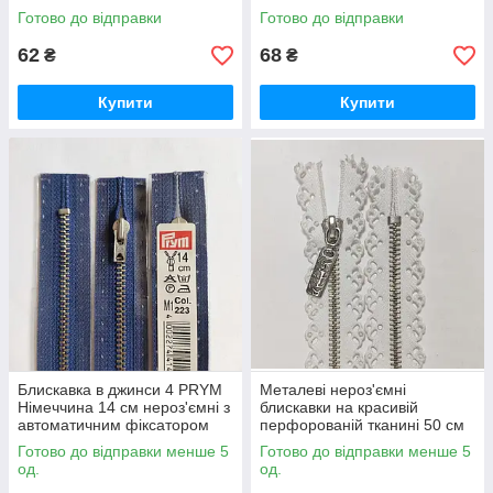
фіксатором колір т.зелений
фіксатором, синій і блакитний
Готово до відправки
Готово до відправки
62
68
₴
₴
Купити
Купити
Блискавка в джинси 4 PRYM
Металеві нероз'ємні
Німеччина 14 см нероз'ємні з
блискавки на красивій
автоматичним фіксатором
перфорованій тканині 50 см
колір синій
колір Білий
Готово до відправки менше 5
Готово до відправки менше 5
од.
од.