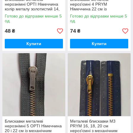
нерознімні OPTI Німеччина
нероз'ємні 4 PRYM
колір металу золотистий 14,
Німеччина 22 см із
20, 22 см із фіксатором різні
механічним фіксатором різні
Готово до відправки менше 5
Готово до відправки менше 5
кольори
кольори
од.
од.
48
74
₴
₴
Купити
Купити
Блискавки металеві
Металеві блискавки М3
нерознімні 5 OPTI Німеччина
PRYM 16, 18, 20 см
20 і 22 см із механічним
нероз'ємні з механічним