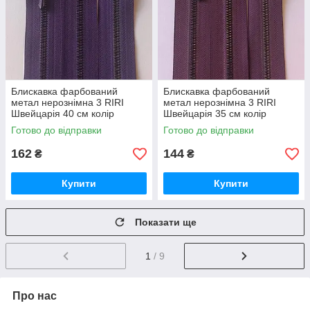
Блискавка фарбований
Блискавка фарбований
метал нерознімна 3 RIRI
метал нерознімна 3 RIRI
Швейцарія 40 см колір
Швейцарія 35 см колір
Темно-фіолетовий
Баклажановий
Готово до відправки
Готово до відправки
162
144
₴
₴
Купити
Купити
Показати ще
1
/ 9
Про нас