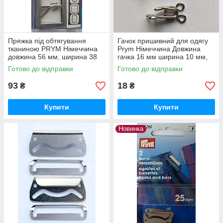
Пряжка під обтягування
Гачок пришивний для одягу
тканиною PRYM Німеччина
Prym Німеччина Довжина
довжина 56 мм, ширина 38
гачка 16 мм ширина 10 мм,
мм по зовнішньому краю для
довжина петлі 10 мм ширина
Готово до відправки
Готово до відправки
пояса 25 мм
10 мм
93
18
₴
₴
Купити
Купити
Новинка