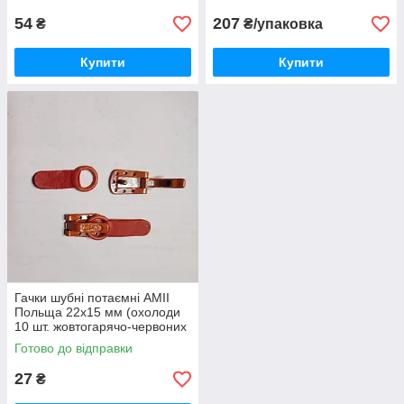
54
207
₴
₴/упаковка
Купити
Купити
Гачки шубні потаємні AMII
Польща 22х15 мм (охолоди
10 шт. жовтогарячо-червоних
і коричнево-рудий 1 шт.)
Готово до відправки
27
₴