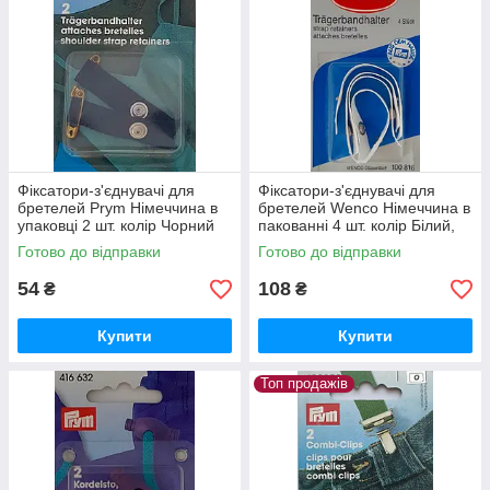
Фіксатори-з'єднувачі для
Фіксатори-з'єднувачі для
бретелей Prym Німеччина в
бретелей Wenco Німеччина в
упаковці 2 шт. колір Чорний
пакованні 4 шт. колір Білий,
застібка кнопка та 2 булавки
застібка кнопка
Готово до відправки
Готово до відправки
54
108
₴
₴
Купити
Купити
Топ продажів