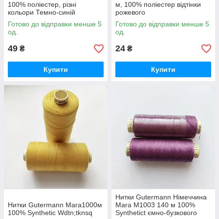
100% поліестер, різні
м, 100% поліестер відтінки
кольори Темно-синій
рожевого
Готово до відправки менше 5
Готово до відправки менше 5
од.
од.
49
24
₴
₴
Купити
Купити
Нитки Gutermann Німеччина
Нитки Gutermann Маra1000м
Mara M1003 140 м 100%
100% Synthetic Wdtn;tknsq
Synthetict ємно-бузкового