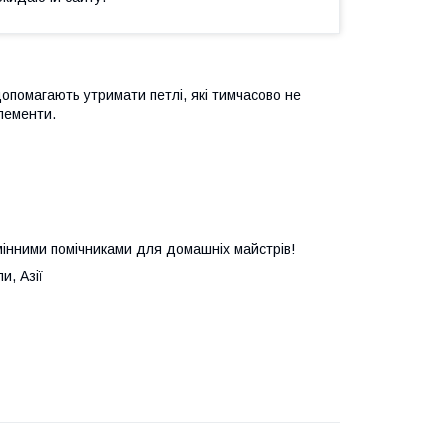
допомагають утримати петлі, які тимчасово не
елементи.
амінними помічниками для домашніх майстрів!
и, Азії