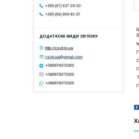
+380 (67) 637-20-30
+380 (66) 869-81-07
Б
б
http://csvit.in.ua
П
csvit.ua@gmail.com
С
+380676372030
Г
+380676372030
Т
+380676372030
П
Х