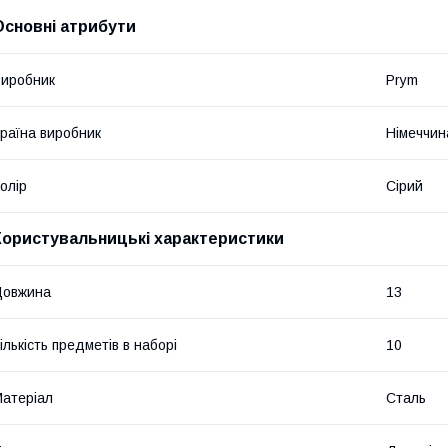
Основні атрибути
иробник
Prym
раїна виробник
Німеччин
олір
Сірий
Користувальницькі характеристики
Довжина
13
ількість предметів в наборі
10
атеріал
Сталь