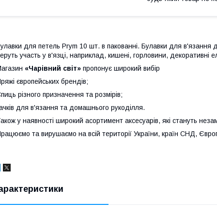
улавки для петель Prym 10 шт. в пакованні. Булавки для в'язання 
еруть участь у в'язці, наприклад, кишені, горловини, декоративні 
Магазин
«Чарівний світ»
пропонує широкий вибір
ряжі європейських брендів;
пиць різного призначення та розмірів;
ачків для в'язання та домашнього рукоділля.
акож у наявності широкий асортимент аксесуарів, які стануть нез
рацюємо та вирушаємо на всій території України, країн СНД, Європ
арактеристики