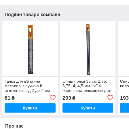
Подібні товари компанії
Гачки для в'язання
Спиці прямі 35 см 2,75;
Спиц
металеві з ручкою й
3,75; 4; 4,5 мм INOX
воло
алюмінієві від 2 до 7 мм
Німеччина алюмінієві різні
INOX PRYM Німеччина
кольори на обмежувачі
81
203
193
₴
₴
написаний розмір
Купити
Купити
Про нас