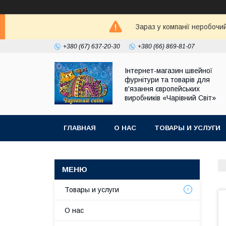
Зараз у компанії неробочи
+380 (67) 637-20-30
+380 (66) 869-81-07
Інтернет-магазин швейної
фурнітури та товарів для
в'язання європейських
виробників «Чарiвний Світ»
ГЛАВНАЯ
О НАС
ТОВАРЫ И УСЛУГИ
Товары и услуги
О нас