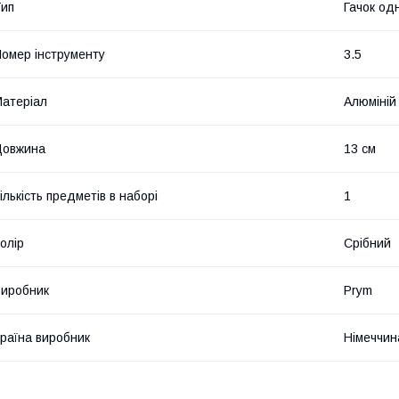
ип
Гачок од
омер інструменту
3.5
атеріал
Алюміній
Довжина
13 см
ількість предметів в наборі
1
олір
Срібний
иробник
Prym
раїна виробник
Німеччин