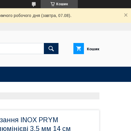
Кошик
ижчого робочого дня (завтра, 07.08).
Кошик
'язання INOX PRYM
юмінієві 3.5 мм 14 см