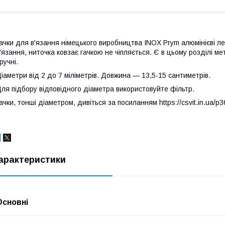
ачки для в'язання німецького виробництва INOX Prym алюмінієві легк
'язання, ниточка ковзає гачкою не чіпляється. Є в цьому розділі м
ручні.
іаметри від 2 до 7 міліметрів. Довжина — 13,5-15 сантиметрів.
ля підбору відповідного діаметра використовуйте фільтр.
ачки, тонші діаметром, дивіться за посиланням
https://csvit.in.ua/
арактеристики
Основні