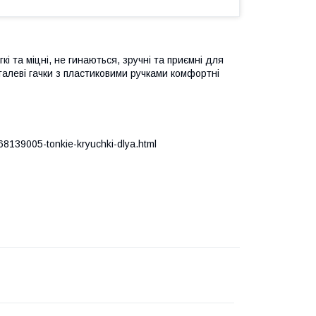
і та міцні, не гинаються, зручні та приємні для
еталеві гачки з пластиковими ручками комфортні
p368139005-tonkie-kryuchki-dlya.html