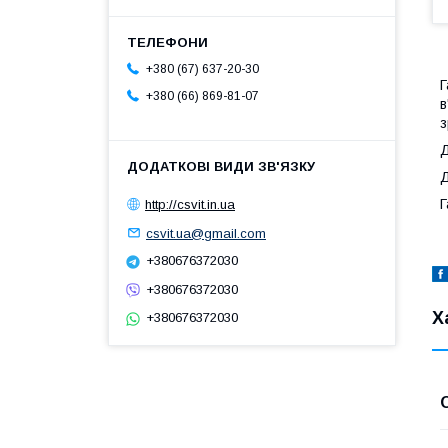
+380 (67) 637-20-30
Г
+380 (66) 869-81-07
в
з
Д
Д
Г
http://csvit.in.ua
csvit.ua@gmail.com
+380676372030
+380676372030
Х
+380676372030