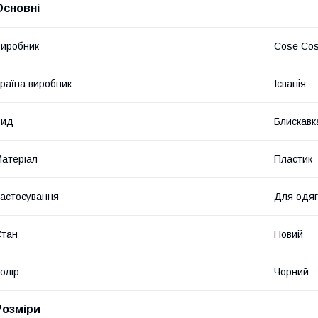
Основні
иробник
Cose Cos
раїна виробник
Іспанія
Вид
Блискавк
атеріал
Пластик
астосування
Для одяг
Стан
Новий
олір
Чорний
Розміри