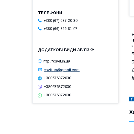
+380 (67) 637-20-30
+380 (66) 869-81-07
Я
н
к
Б
http://csvit.in.ua
Б
csvit.ua@gmail.com
Д
К
+380676372030
+380676372030
+380676372030
Х