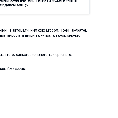
 електронні платежі. Тепер ви можете купити
окидаючи сайту.
німні, з автоматичним фіксатором. Тонкі, акуратні,
для виробів зі шкіри та хутра, а також жіночих
 жовтого, синього, зеленого та червоного.
ини блискавки.