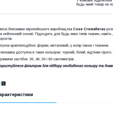
У компанії підключені
будь-який товар не п
кісні блискавки європейського виробництва
Cose Cremalleras
роз
а нейлоновій основі. Підходять для будь-яких типів тканин, навіть 
орсетів.
ігунок краплеподібної форми, металевий, у колір ланок і тканини.
лискавка доступна в таких кольорах: чорний, білий, відтінки сірого,
овжини застібок: 30, 40, 50 і 60 сантиметрів.
ористуйтеся фільтром для підбору необхідного кольору та довж
арактеристики